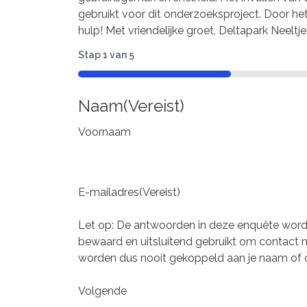
gebruikt voor dit onderzoeksproject. Door het i
hulp! Met vriendelijke groet, Deltapark Neeltj
Stap
1
van
5
20%
Naam
(Vereist)
Voornaam
E-mailadres
(Vereist)
Let op: De antwoorden in deze enquête worde
bewaard en uitsluitend gebruikt om contact m
worden dus nooit gekoppeld aan je naam of