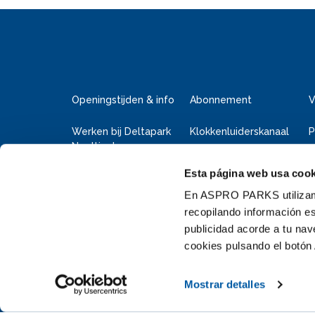
Openingstijden & info
Abonnement
V
Werken bij Deltapark
Klokkenluiderskanaal
P
Neeltje Jans
Esta página web usa cook
Deltapark Neeltje Jans
Faelweg 5
En ASPRO PARKS utilizamos
4354 RB Vrouwenpolder
recopilando información es
publicidad acorde a tu na
+31 111 655 655
cookies pulsando el botón 
info@neeltjejans.nl
Mostrar detalles