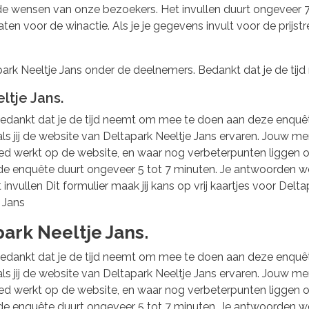
 wensen van onze bezoekers. Het invullen duurt ongeveer 7 
e laten voor de winactie. Als je je gegevens invult voor de pri
apark Neeltje Jans onder de deelnemers. Bedankt dat je de ti
tje Jans.
edankt dat je de tijd neemt om mee te doen aan deze enquête
 jij de website van Deltapark Neeltje Jans ervaren. Jouw men
goed werkt op de website, en waar nog verbeterpunten liggen 
 de enquête duurt ongeveer 5 tot 7 minuten. Je antwoorden w
nvullen Dit formulier maak jij kans op vrij kaartjes voor Deltap
e Jans
ark Neeltje Jans.
edankt dat je de tijd neemt om mee te doen aan deze enquête
 jij de website van Deltapark Neeltje Jans ervaren. Jouw men
goed werkt op de website, en waar nog verbeterpunten liggen 
 de enquête duurt ongeveer 5 tot 7 minuten. Je antwoorden w