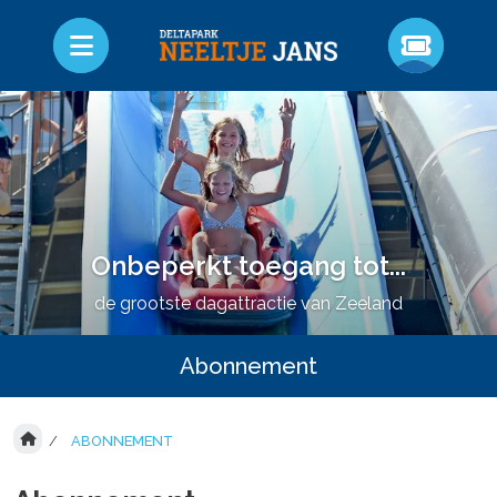
Onbeperkt toegang tot...
de grootste dagattractie van Zeeland
Abonnement
ABONNEMENT