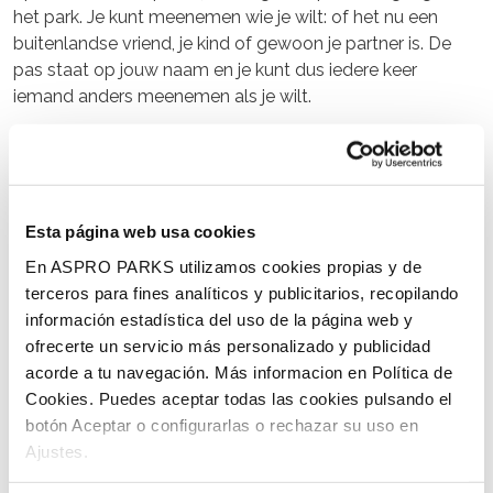
het park. Je kunt meenemen wie je wilt: of het nu een
buitenlandse vriend, je kind of gewoon je partner is. De
pas staat op jouw naam en je kunt dus iedere keer
iemand anders meenemen als je wilt.
Gezinspas € 205,- (2 volwassen + 2 kinderen tot 12
jr.)
Met de gezinskaart heb je een jaar lang plezier voor het
Esta página web usa cookies
hele gezin. Je hebt onbeperkte entree tot het park. Je
ontvangt één pas voor vier personen. De pas is
En ASPRO PARKS utilizamos cookies propias y de
persoonsgebonden. Ook grootouders kunnen gebruik
terceros para fines analíticos y publicitarios, recopilando
maken van de gezinspas (2 grootouders + 2 kleinkinderen
información estadística del uso de la página web y
tot 12 jr).
ofrecerte un servicio más personalizado y publicidad
acorde a tu navegación. Más informacion en Política de
De jaarkaarten zijn alleen verkrijgbaar bij de kassa van het
Cookies. Puedes aceptar todas las cookies pulsando el
park.
botón Aceptar o configurarlas o rechazar su uso en
Ajustes.