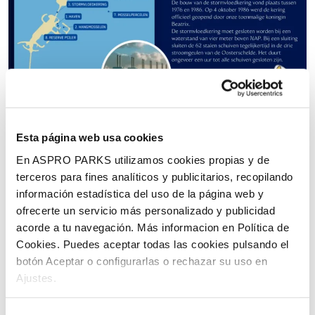
Esta página web usa cookies
Ahoy, welkom aan boord!
1. Haven
En ASPRO PARKS utilizamos cookies propias y de
terceros para fines analíticos y publicitarios, recopilando
2. Hangmosselen
3. Stormvloedkering
información estadística del uso de la página web y
ofrecerte un servicio más personalizado y publicidad
4. Deltawerken
5. Verdronken dorpen
acorde a tu navegación. Más informacion en Política de
Cookies. Puedes aceptar todas las cookies pulsando el
6. Zeezoogdieren
7. Mosselpercelen
botón Aceptar o configurarlas o rechazar su uso en
Ajustes.
8. Reservepijler