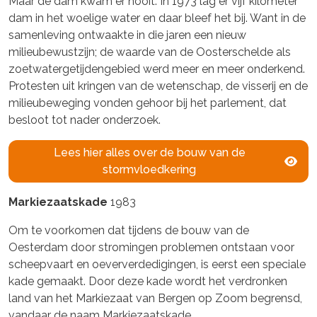
Maar de dam kwam er nooit. In 1973 lag er vijf kilometer
dam in het woelige water en daar bleef het bij. Want in de
samenleving ontwaakte in die jaren een nieuw
milieubewustzijn; de waarde van de Oosterschelde als
zoetwatergetijdengebied werd meer en meer onderkend.
Protesten uit kringen van de wetenschap, de visserij en de
milieubeweging vonden gehoor bij het parlement, dat
besloot tot nader onderzoek.
Lees hier alles over de bouw van de
stormvloedkering
Markiezaatskade
1983
Om te voorkomen dat tijdens de bouw van de
Oesterdam door stromingen problemen ontstaan voor
scheepvaart en oeververdedigingen, is eerst een speciale
kade gemaakt. Door deze kade wordt het verdronken
land van het Markiezaat van Bergen op Zoom begrensd,
vandaar de naam Markiezaatskade.