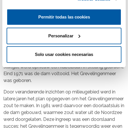
Brouwersdam
1971
Permitir todas las cookies
Het dichten van de 6,5 kilometer brede en maximaal 30
meter diepe zeearm tussen Goeree en Schouwen was de
generale repetitie voor het laatste onderdeel van de
Personalizar
Deltawerken: de Oosterscheldedam. Op twee platen in
het Brouwershavense Gat werden zanddammen
opgespoten, waarna het noordelijke sluitgat met
Solo usar cookies necesarias
doorlaatcaissons werd gedicht. Voor het zuidelijke
sluitgat werd opnieuw een kabelbaan in stelling gebracht.
Eind 1971 was de dam voltooid. Het Grevelingenmeer
was geboren.
Door veranderende inzichten op milieugebied werd in
latere jaren het plan opgegeven om het Grevelingenmeer
zout te maken. In 1981 werd daarvoor een doorlaatsluis in
de dam gebouwd, waarmee zout water uit de Noordzee
werd doorgelaten. Deze ingreep was een doorslaand
succes; het Grevelingenmeer is tegenwoordig weer even