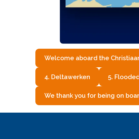
Welcome aboard the Christiaa
4. Deltawerken
5. Flooded
We thank you for being on boa