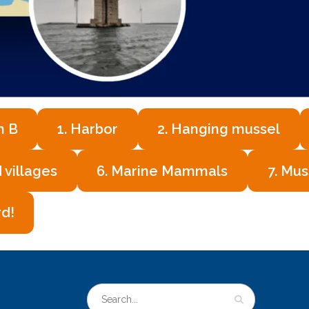
n B
1. Harbor
2. Hanging mussel
 villages
6. Marine Mammals
7. Mus
rd!