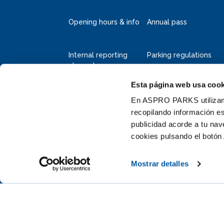
Opening hours & info
Annual pass
Internal reporting
Parking regulations
channel
Esta página web usa cook
Deltapark Neeltje Jans
Faelweg 5
En ASPRO PARKS utilizamos
4354 RB Vrouwenpolder
recopilando información es
publicidad acorde a tu na
+31 111 655 655
cookies pulsando el botón 
info@neeltjejans.nl
Mostrar detalles
Stay informed by subscribing to our newsletter (dutch)