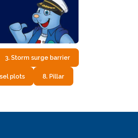
3. Storm surge barrier
sel plots
8. Pillar