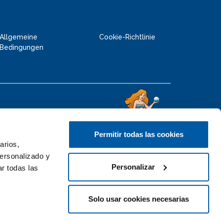
Allgemeine
Cookie-Richtlinie
Bedingungen
Permitir todas las cookies
arios,
personalizado y
Personalizar
r todas las
Solo usar cookies necesarias
Bleiben Sie mit
uppen