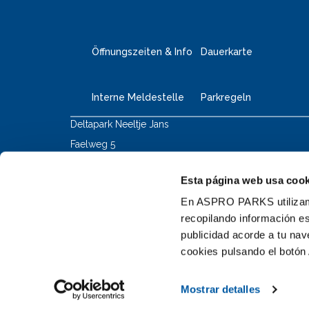
Öffnungszeiten & Info
Dauerkarte
Interne Meldestelle
Parkregeln
Deltapark Neeltje Jans
Faelweg 5
4354 RB Vrouwenpolder
+31 111 655 655
Esta página web usa cook
info@neeltjejans.nl
En ASPRO PARKS utilizamos
recopilando información es
publicidad acorde a tu na
cookies pulsando el botón 
erem Newsletter auf dem Laufenden! (Niederländisch)
Mostrar detalles