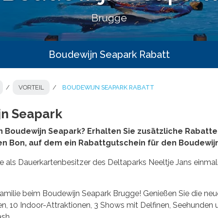
Brugge
Boudewijn Seapark Rabatt
VORTEIL
BOUDEWIJN SEAPARK RABATT
jn Seapark
 Boudewijn Seapark? Erhalten Sie zusätzliche Rabatte 
nen Bon, auf dem ein Rabattgutschein für den Boudewijn
 als Dauerkartenbesitzer des Deltaparks Neeltje Jans einmal
 Familie beim Boudewijn Seapark Brugge! Genießen Sie die ne
onen, 10 Indoor-Attraktionen, 3 Shows mit Delfinen, Seehun
sh.