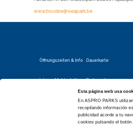
www.boudewijnseapark.be
Öffnungszeiten & Info
Dauerkarte
Interne Meldestelle
Parkregeln
Esta página web usa cook
Deltapark Neeltje Jans
Faelweg 5
En ASPRO PARKS utilizamos
4354 RB Vrouwenpolder
recopilando información es
publicidad acorde a tu na
+31 111 655 655
cookies pulsando el botón 
info@neeltjejans.nl