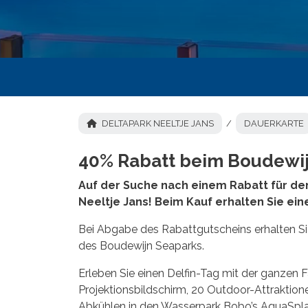
DELTAPARK NEELTJE JANS
DAUERKARTE
40% Rabatt beim Boudewi
Auf der Suche nach einem Rabatt für den
Neeltje Jans! Beim Kauf erhalten Sie ei
Bei Abgabe des Rabattgutscheins erhalten Sie
des Boudewijn Seaparks.
Erleben Sie einen Delfin-Tag mit der ganzen
Projektionsbildschirm, 20 Outdoor-Attrakti
Abkühlen in den Wasserpark Bobo’s AquaSpla